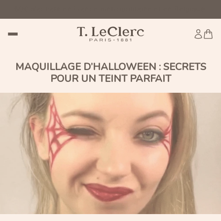
€ d'achats en France métropolitaine et en Belgique
Livraison
MAQUILLAGE D’HALLOWEEN : SECRETS
POUR UN TEINT PARFAIT