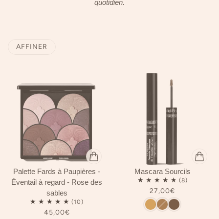
quotidien.
AFFINER
LA PAGINATION
Palette Fards à Paupières -
Mascara Sourcils
Éventail à regard - Rose des
27,00€
sables
45,00€