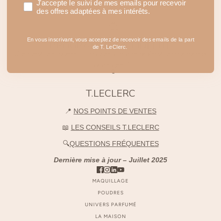
J'accepte le suivi de mes emails pour recevoir
des offres adaptées à mes intérêts.
En vous inscrivant, vous acceptez de recevoir des emails de la part
PROGRAMME DE FIDÉLITÉ
de T. LeClerc.
Cumulez des points à chaque achat et profitez de nombreux
avantages !
T.LECLERC
📍
NOS POINTS DE VENTES
📖
LES CONSEILS T.LECLERC
🔍
QUESTIONS FRÉQUENTES
Dernière mise à jour – Juillet 2025
MAQUILLAGE
POUDRES
UNIVERS PARFUMÉ
LA MAISON