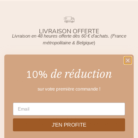
LIVRAISON OFFERTE
Livraison en 48 heures offerte dès 60 € d’achats. (France
métropolitaine & Belgique
)
de réduction
10%
EXPERT BEAUTÉ
Échangez avec nos experts sur
service-client@t-leclerc.com
ou au 01 84 16 10 60
sur votre première commande !
EMAIL
PAIEMENT SÉCURISÉ
Par carte bancaire, Paypal ou en 3 fois sans frais dès 50€
J'EN PROFITE
d'achats avec Alma.