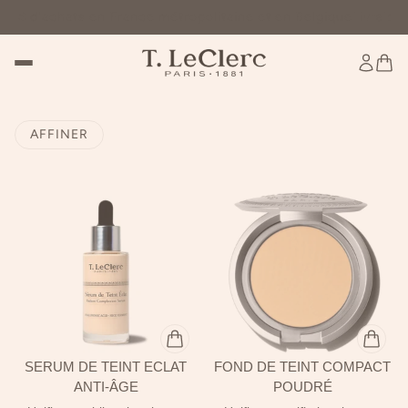
 d'achats en France métropolitaine et en Belgique
Livraison 
AFFINER
SÉRUM DE TEINT ÉCLAT
FOND DE TEINT COMPACT
ANTI-ÂGE
POUDRÉ