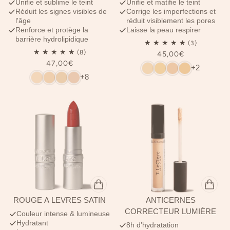
Unifie et sublime le teint
Unifie et matifie le teint
Réduit les signes visibles de
Corrige les imperfections et
l'âge
réduit visiblement les pores
Renforce et protège la
Laisse la peau respirer
barrière hydrolipidique
45,00€
47,00€
+2
+8
ROUGE À LÈVRES SATIN
ANTICERNES
CORRECTEUR LUMIÈRE
Couleur intense & lumineuse
Hydratant
8h d’hydratation