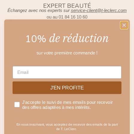
EXPERT BEAUTÉ
Échangez avec nos experts sur
service-client@t-leclerc.com
ou au 01 84 16 10 60
de réduction
10%
PAIEMENT SÉCURISÉ
sur votre première commande !
Par carte bancaire, Paypal ou en 3 fois sans frais dès 50€
d'achats avec Alma.
EMAIL
J'EN PROFITE
PROGRAMME DE FIDÉLITÉ
Cumulez des points à chaque achat et profitez de nombreux
J'accepte le suivi de mes emails pour recevoir
avantages !
des offres adaptées à mes intérêts.
T.LECLERC
En vous inscrivant, vous acceptez de recevoir des emails de la part
de T. LeClerc.