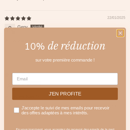
22/01/2025
Geny
Je recommande !
de réduction
10%
Bon anticerne,, texture légère, facile à appliquer, résultat
convaincant.
sur votre première commande !
08/11/2024
EMAIL
Mia
J'EN PROFITE
je suis enchantée !
texture légère et facile à appliquer, résultat lumineux et convient
J'accepte le suivi de mes emails pour recevoir
même aux yeux sensibles :)
des offres adaptées à mes intérêts.
En vous inscrivant, vous acceptez de recevoir des emails de la part