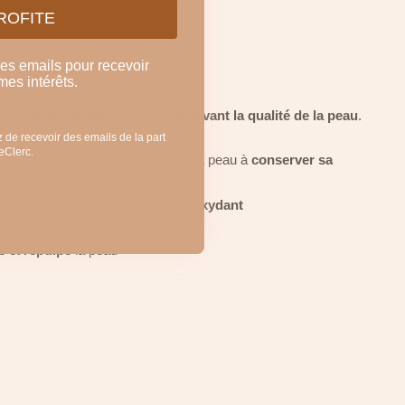
PROFITE
mes emails pour recevoir
mes intérêts.
LA FORMULE
our
embellir le teint
tout en
préservant la qualité de la peau
.
oucit
,
nourrit
et répare la peau
 de recevoir des emails de la part
LeClerc.
lé : Riche en vitamine E, il aide la peau à
conserver sa
de gingko biloba : Agit comme
antioxydant
t et à ses dérivés d'acide
te
et
repulpe
la peau