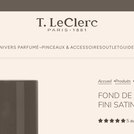
on OFFERTE dès 60€ d'achats en France métropolitaine et en 
NIVERS PARFUMÉ
PINCEAUX & ACCESSOIRES
OUTLET
GUIDE
Accueil
Produits
FOND DE 
FINI SATI
5 a