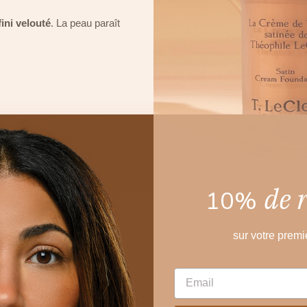
fini velouté
. La peau paraît
de 
10%
sur votre prem
EMAIL