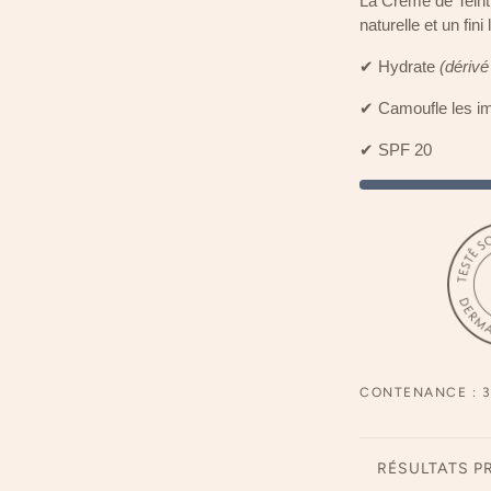
La Crème de Teint 
naturelle et un fini
✔ Hydrate
(dérivé
✔ Camoufle les im
✔ SPF 20
CONTENANCE : 3
RÉSULTATS P