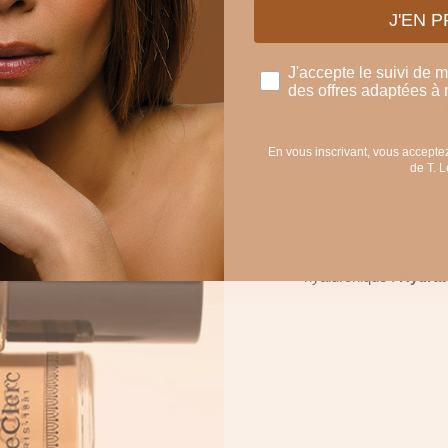
J'EN 
J'accepte le suivi de 
des offres adaptées à 
AU CŒUR DE 
Une formule développée p
Huile de ricin :
Ad
En vous inscrivant, vous acceptez
de T. 
Huile de germe de b
souplesse
Extrait de feuille 
Complexe hydratan
hyaluronique :
Hydra