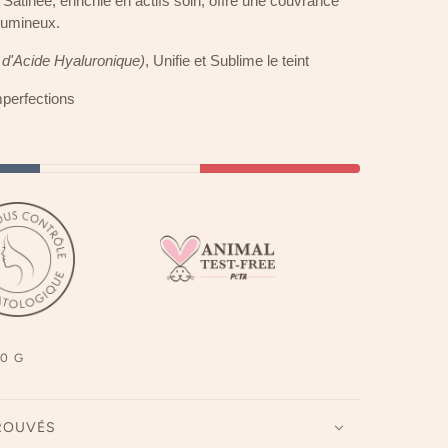
Satinée, enrichie en actifs soin, offre une couvrance
 lumineux.
 d'Acide Hyaluronique)
, Unifie et Sublime le teint
perfections
0 G
ROUVÉS