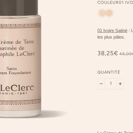
COULEUR
01 IV
01 Ivoire Satiné
: U
les plus pâles.
38,25€
45,00
QUANTITÉ