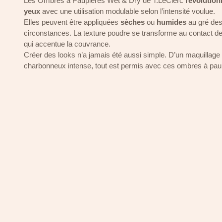
Les Ombres à Paupières Wet & Dry de T.LeClerc
révolution
yeux
avec une utilisation modulable selon l’intensité voulue.
Elles peuvent être appliquées
sèches
ou
humides
au gré de
circonstances. La texture poudre se transforme au contact de
qui accentue la couvrance.
Créer des looks n’a jamais été aussi simple. D’un maquillage 
charbonneux intense, tout est permis avec ces ombres à pa