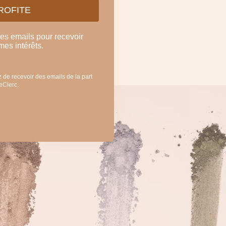
PROFITE
mes emails pour recevoir
mes intérêts.
 de recevoir des emails de la part
LeClerc.