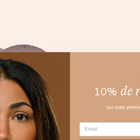
AU CŒUR DE 
Poudre micronisée qui
ado
de 
10%
nacrés.
Sa texture poudre se trans
sa
couverture et son inte
sur votre prem
EMAIL