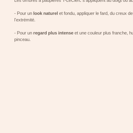
Les ombres à paupières T-LeClerc s'appliquent au doigt ou au
- Pour un
look naturel
et fondu, appliquer le fard, du creux de 
l'extrémité.
- Pour un
regard plus intense
et une couleur plus franche, hu
pinceau.