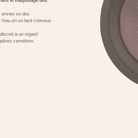
nent le maquillage des
s envies ou des
 l’eau en un fard crémeux
discret à un regard
upières caméléon.