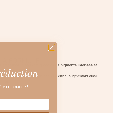
LA FORMULE
ucit et lisse
la paupière grâce à des
pigments intenses et
réduction
forme en crème lorsqu'elle est humidifiée, augmentant ainsi
nsité
.
ière commande !