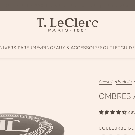
on OFFERTE dès 60€ d'achats en France métropolitaine et en 
NIVERS PARFUMÉ
PINCEAUX & ACCESSOIRES
OUTLET
GUIDE
Accueil
Produits
OMBRES 
2 a
COULEUR
BEIGE