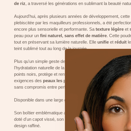
de riz
, a traversé les générations en sublimant la beauté natu
Aujourd'hui, après plusieurs années de développement, cette 
plebiscitée par les maquilleurs professionnels, a été perfectio
encore plus sensorielle et performante. Sa
texture légère
et
peau pour un
fini naturel, sans effet de matière
. Cette poud
tout en préservant sa lumière naturelle. Elle
unifie
et
réduit
l
teint sublimé tout au long de la journée.
Plus qu'un simple geste de maquillage : elle agit comme un so
l'hydratation naturelle de la peau, régule la sécrétion de sébum
points noirs, protège et renforce la barrière hydrolipidique. 
exigences des
peaux les plus sensibles
, cette poudre
natur
sans compromis entre performance et confort.
Disponible dans une large gamme de teintes, elle s'adapte à t
Son boîtier emblématique a été repensé pour conjuguer éléga
doté d'un capot vissé, son utilisation est facilitée tout en cons
design raffiné.