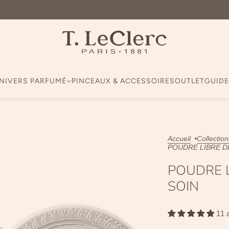
on OFFERTE dès 60€ d'achats en France métropolitaine et en 
NIVERS PARFUMÉ
PINCEAUX & ACCESSOIRES
OUTLET
GUIDE
Accueil
Collection
POUDRE LIBRE D
POUDRE L
SOIN
11 