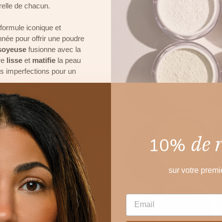
relle de chacun.
formule iconique et
nnée pour offrir une poudre
soyeuse
fusionne avec la
re
lisse
et
matifie
la peau
es imperfections pour un
in. Elle maintient
, réduit l'apparition des
Formulée pour répondre aux
de 
elle
et
vegan
est conçue
10%
outes les carnations.
sur votre prem
nce et praticité. Désormais
EMAIL
ervant l'héritage de son