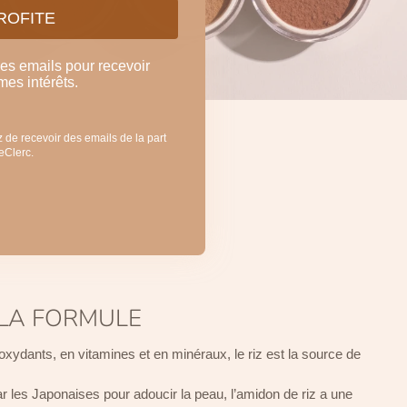
PROFITE
mes emails pour recevoir
mes intérêts.
 de recevoir des emails de la part
LeClerc.
LA FORMULE
ioxydants, en vitamines et en minéraux, le riz est la source de
par les Japonaises pour adoucir la peau, l’amidon de riz a une