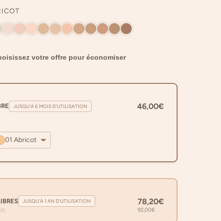
RICOT
oisissez votre offre pour économiser
46,00€
BRE
JUSQU'À 6 MOIS D'UTILISATION
01 Abricot
78,20€
LIBRES
JUSQU'À 1 AN D'UTILISATION
92,00€
5%