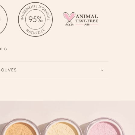
0 G
ROUVÉS