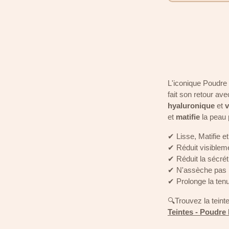
L'iconique Poudre
fait son retour av
hyaluronique
et
v
et
matifie
la peau p
✔ Lisse, Matifie et 
✔ Réduit visibleme
✔ Réduit la sécré
✔ N'assèche pas la
✔ Prolonge la ten
🔍Trouvez la teint
Teintes - Poudre 