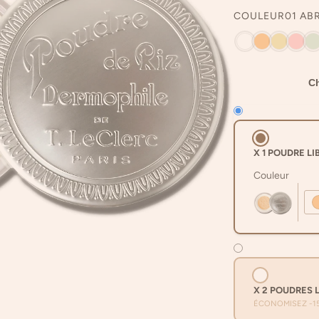
COULEUR
01 AB
Ch
X 1 POUDRE LI
Couleur
X 2 POUDRES 
ÉCONOMISEZ -1