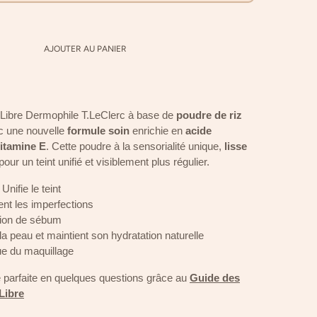
AJOUTER AU PANIER
 Libre Dermophile T.LeClerc à base de
poudre de riz
ec une nouvelle
formule soin
enrichie en
acide
itamine E
. Cette poudre à la sensorialité unique,
lisse
our un teint unifié et visiblement plus régulier.
Unifie le teint
nt les imperfections
tion de sébum
 peau et maintient son hydratation naturelle
ue du maquillage
e parfaite en quelques questions grâce au
Guide des
Libre