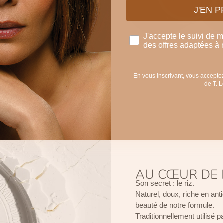
J'EN 
continue d'écrire l'histoire
te que jamais.
J'accepte le suivi de 
des offres adaptées à 
En vous inscrivant, vous acceptez
de T. 
AU CŒUR DE 
Son secret : le riz.
Naturel, doux, riche en ant
beauté de notre formule.
Traditionnellement utilisé 